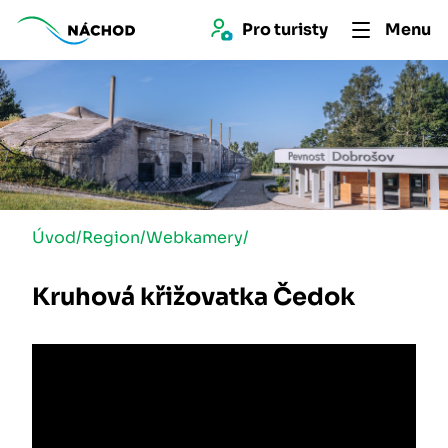
Pro 
turist
y
Menu
Úvod
/
Region
/
Webkamery
/
Kruhová křižovatka Čedok