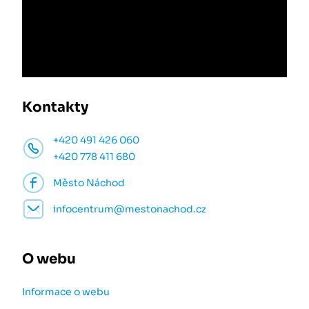
Kontakty
+420 491 426 060
+420 778 411 680
Město Náchod
infocentrum@mestonachod.cz
O webu
Informace o webu