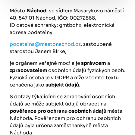
Město
Náchod
, se sídlem Masarykovo náměstí
40, 547 01 Náchod, IČO: 00272868,
ID datové schránky: gmtbqhx, elektronická
adresa podatelny:
podatelna@mestonachod.cz
, zastoupené
starostou Janem Birke,
je orgánem veřejné moci a je
správcem
a
zpracovatelem
osobních údajů fyzických osob.
Fyzická osoba je v GDPR a níže v tomto textu
označena jako
subjekt údajů
.
S dotazy týkajícími se zpracování osobních
údajů se může subjekt údajů obracet na
pověřence pro ochranu osobních údajů
města
Náchoda. Pověřencem pro ochranu osobních
údajů byla určena zaměstnankyně města
Náchoda