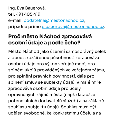
Ing. Eva Bauerová,
tel. 491 405 419,
e-mail:
podatelna@mestonachod.cz
,
případně přímo
e.bauerova@mestonachod.cz
.
Proč město Náchod zpracovává
osobní údaje a podle čeho?
Město Náchod jako územní samosprávný celek
a obec s rozšířenou působností zpracovává
osobní údaje pro výkon veřejné moci, pro
splnění úkolů prováděných ve veřejném zájmu,
pro splnění právních povinností, dále pro
splnění smluv se subjekty údajů. V malé míře
zpracovává osobní údaje pro účely
oprávněných zájmů města (např. databáze
potenciálních dodavatelů služeb) a na základě
souhlasu subjektu údajů. Souhlas musí být
udělen svobodně, ke konkrétnímu účelu a na