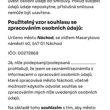
uvést osobní údaje do smlouvy. Pokud subjekt
údajů údaje neposkytne, příslušná smlouva
nemůže být uzavřena.
Použitelný vzor souhlasu se
zpracováním osobních údajů:
Určeno městu
Náchod
, se sídlem Masarykovo
náměstí 40, 547 01 Náchod
IČO: 00272868
Já, níže podepsaný/podepsaná ..........................
prohlašuji, že jsem se seznámil/seznámila s
informacemi o zpracování osobních údajů,
které zpracovává město Náchod, včetně
možnosti kdykoliv odvolat souhlas se
zpracováním mých níže uvedených osobních
údajů.
Na základě toho
souhlasím
s tím, aby město