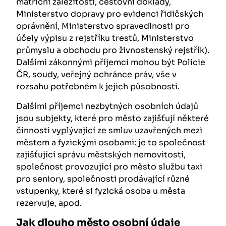
matriční záležitosti, cestovní doklady,
Ministerstvo dopravy pro evidenci řidičských
oprávnění, Ministerstvo spravedlnosti pro
účely výpisu z rejstříku trestů, Ministerstvo
průmyslu a obchodu pro živnostenský rejstřík).
Dalšími zákonnými příjemci mohou být Policie
ČR, soudy, veřejný ochránce práv, vše v
rozsahu potřebném k jejich působnosti.
Dalšími příjemci nezbytných osobních údajů
jsou subjekty, které pro město zajišťují některé
činnosti vyplývající ze smluv uzavřených mezi
městem a fyzickými osobami: je to společnost
zajišťující správu městských nemovitostí,
společnost provozující pro město službu taxi
pro seniory, společnosti prodávající různé
vstupenky, které si fyzická osoba u města
rezervuje, apod.
Jak dlouho město osobní údaje