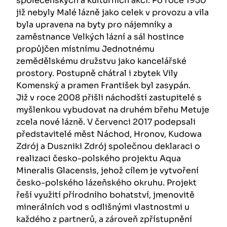
společenských a kulturních akcí. Po roce 1950
již nebyly Malé lázně jako celek v provozu a vila
byla upravena na byty pro nájemníky a
zaměstnance Velkých lázní a sál hostince
propůjčen místnímu Jednotnému
zemědělskému družstvu jako kancelářské
prostory. Postupně chátral i zbytek Vily
Komenský a pramen František byl zasypán.
Již v roce 2008 přišli náchodští zastupitelé s
myšlenkou vybudovat na druhém břehu Metuje
zcela nové lázně. V červenci 2017 podepsali
představitelé měst Náchod, Hronov, Kudowa
Zdrój a Duszniki Zdrój společnou deklaraci o
realizaci česko-polského projektu Aqua
Mineralis Glacensis, jehož cílem je vytvoření
česko-polského lázeňského okruhu. Projekt
řeší využití přírodního bohatství, jmenovitě
minerálních vod s odlišnými vlastnostmi u
každého z partnerů, a zároveň zpřístupnění