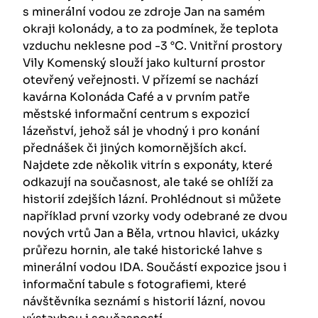
s minerální vodou ze zdroje Jan na samém
okraji kolonády, a to za podmínek, že teplota
vzduchu neklesne pod -3 °C. Vnitřní prostory
Vily Komenský slouží jako kulturní prostor
otevřený veřejnosti. V přízemí se nachází
kavárna Kolonáda Café a v prvním patře
městské informační centrum s expozicí
lázeňství, jehož sál je vhodný i pro konání
přednášek či jiných komornějších akcí.
Najdete zde několik vitrín s exponáty, které
odkazují na současnost, ale také se ohlíží za
historií zdejších lázní. Prohlédnout si můžete
například první vzorky vody odebrané ze dvou
nových vrtů Jan a Běla, vrtnou hlavici, ukázky
průřezu hornin, ale také historické lahve s
minerální vodou IDA. Součástí expozice jsou i
informační tabule s fotografiemi, které
návštěvníka seznámí s historií lázní, novou