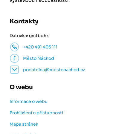
výstavbou i současností.
Kontakty
Datovka: gmtbqhx
+420 491 405 111
Město Náchod
podatelna@mestonachod.cz
O webu
Informace o webu
Prohlášení o přístupnosti
Mapa stránek