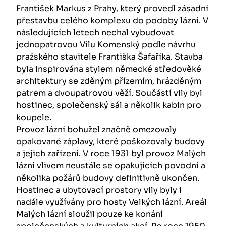
František Markus z Prahy, který provedl zásadní
přestavbu celého komplexu do podoby lázní. V
následujících letech nechal vybudovat
jednopatrovou Vilu Komenský podle návrhu
pražského stavitele Františka Šafaříka. Stavba
byla inspirována stylem německé středověké
architektury se zděným přízemím, hrázděným
patrem a dvoupatrovou věží. Součástí vily byl
hostinec, společenský sál a několik kabin pro
koupele.
Provoz lázní bohužel značně omezovaly
opakované záplavy, které poškozovaly budovy
a jejich zařízení. V roce 1931 byl provoz Malých
lázní vlivem neustále se opakujících povodní a
několika požárů budovy definitivně ukončen.
Hostinec a ubytovací prostory vily byly i
nadále využívány pro hosty Velkých lázní. Areál
Malých lázní sloužil pouze ke konání