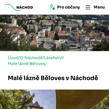
Pro 
občan
y
Menu
Úvod
/
O Náchodě
/
Lázeňství
/
Malé lázně Běloves
/
Malé lázně Běloves v Náchodě