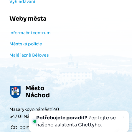
Vyhledávání
Weby města
Informační centrum
Městská policie
Malé lázně Běloves
Město
Náchod
Masarykovo náměstí 40
547 01 Náchod
Potřebujete poradit?
Zeptejte se
našeho asistenta
Chettyho
.
IČO: 00272868