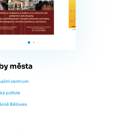
by města
mační centrum
ká policie
lázně Běloves