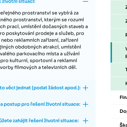
životní situaci:
veřejného prostranství se vybírá za
ejného prostranství, kterým se rozumí
h prací, umístění dočasných staveb a
pro poskytování prodeje a služeb, pro
nebo reklamních zařízení, zařízení
 jiných obdobných atrakcí, umístění
rvalého parkovacího místa a užívání
pro kulturní, sportovní a reklamní
vorby filmových a televizních děl.
to věci jednat (podat žádost apod.):
Fin
 postup pro řešení životní situace:
Do
te zahájit řešení životní situace:
Ško