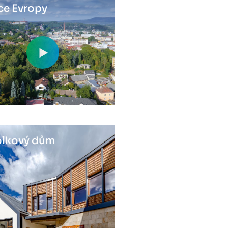
ce Evropy
lkový dům