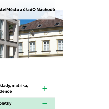
tví
Město a úřad
O Náchodě
lady, matrika,
idence
platky