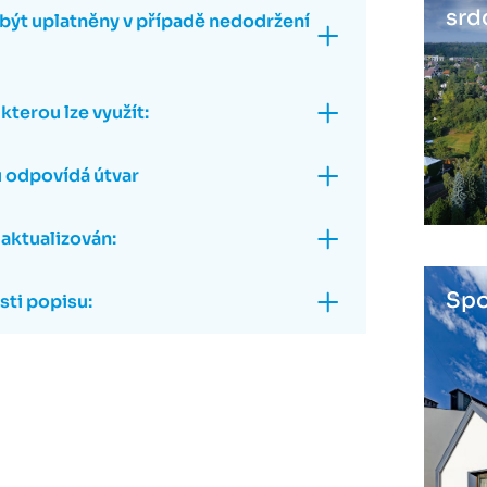
srd
ýt uplatněny v případě nedodržení
kterou lze využít:
 odpovídá útvar
 aktualizován:
Spo
ti popisu: