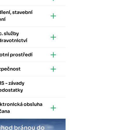
lení, stavební
ení
. služby
dravotnictví
otní prostředí
zpečnost
S - závady
nedostatky
ktronická obsluha
čana
hod bránou do