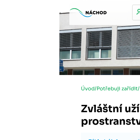
Úvod
/
Potřebuji zařídit
/
Zvláštní už
prostranstv