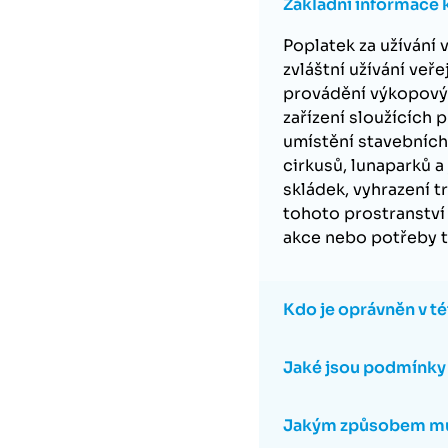
Základní informace k 
Poplatek za užívání 
zvláštní užívání veř
provádění výkopovýc
zařízení sloužících 
umístění stavebních 
cirkusů, lunaparků a
skládek, vyhrazení t
tohoto prostranství 
akce nebo potřeby t
Kdo je oprávněn v té
Jaké jsou podmínky a
Jakým způsobem může