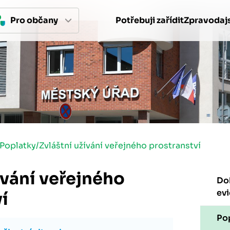
Pro 
občan
y
Potřebuji zařídit
Zpravodajs
Poplatky
/
Zvláštní užívání veřejného prostranství
ívání veřejného
Dok
ev
í
Po