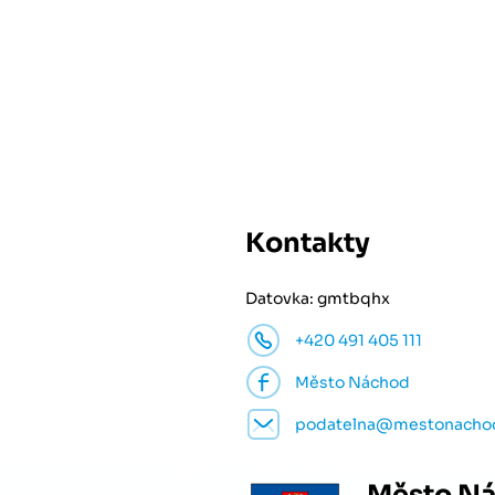
Kontakty
Datovka: gmtbqhx
+420 491 405 111
Město Náchod
podatelna@mestonacho