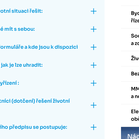
otní situaci řešit:
Byd
říz
é mít s sebou:
Soc
a z
ormuláře a kde jsou k dispozici
Živ
jak je lze uhradit:
Be
yřízení :
MM
a 
tníci (dotčení) řešení životní
Ele
ob
ího předpisu se postupuje:
Nác