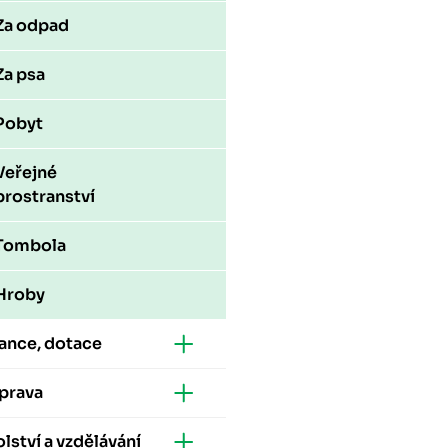
Za odpad
Za psa
Pobyt
Veřejné
prostranství
Tombola
Hroby
ance, dotace
prava
lství a vzdělávání