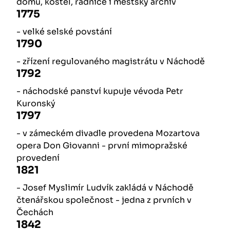
domů, kostel, radnice i městský archiv
1775
- velké selské povstání
1790
- zřízení regulovaného magistrátu v Náchodě
1792
- náchodské panství kupuje vévoda Petr
Kuronský
1797
- v zámeckém divadle provedena Mozartova
opera Don Giovanni - první mimopražské
provedení
1821
- Josef Myslimír Ludvík zakládá v Náchodě
čtenářskou společnost - jedna z prvních v
Čechách
1842