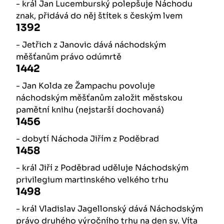
- král Jan Lucemburský polepšuje Náchodu
znak, přidává do něj štítek s českým lvem
1392
- Jetřich z Janovic dává náchodským
měšťanům právo odúmrtě
1442
- Jan Kolda ze Žampachu povoluje
náchodským měšťanům založit městskou
pamětní knihu (nejstarší dochovaná)
1456
- dobytí Náchoda Jiřím z Poděbrad
1458
- král Jiří z Poděbrad uděluje Náchodským
privilegium martinského velkého trhu
1498
- král Vladislav Jagellonský dává Náchodským
právo druhého výročního trhu na den sv. Víta