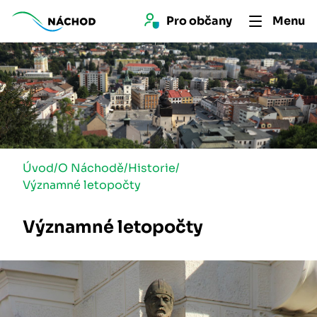
Pro 
občan
y
Menu
Úvod
/
O Náchodě
/
Historie
/
Významné letopočty
Významné letopočty