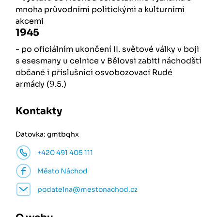
mnoha průvodními politickými a kulturními
akcemi
1945
- po oficiálním ukončení II. světové války v boji
s esesmany u celnice v Bělovsi zabiti náchodští
občané i příslušníci osvobozovací Rudé
armády (9.5.)
Kontakty
Datovka: gmtbqhx
+420 491 405 111
Město Náchod
podatelna@mestonachod.cz