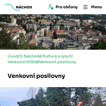
Pro 
občan
y
Menu
Úvod
/
O Náchodě
/
Kultura a sport
/
Venkovní hřiště
/
Venkovní posilovny
Venkovní posilovny