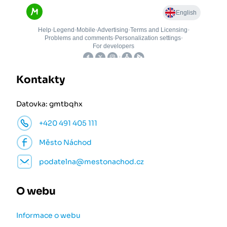
Kontakty
Datovka: gmtbqhx
+420 491 405 111
Město Náchod
podatelna@mestonachod.cz
O webu
Informace o webu