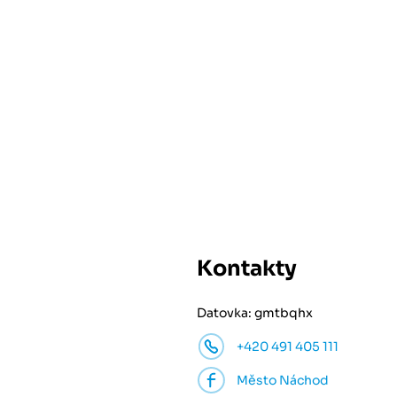
Kontakty
Datovka: gmtbqhx
+420 491 405 111
Město Náchod