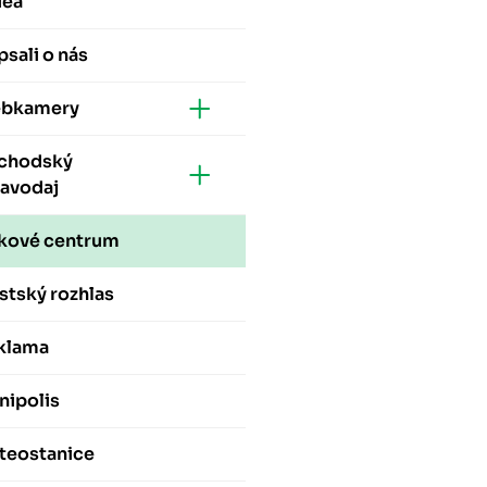
dea
sali o nás
bkamery
chodský
ravodaj
skové centrum
stský rozhlas
klama
nipolis
teostanice