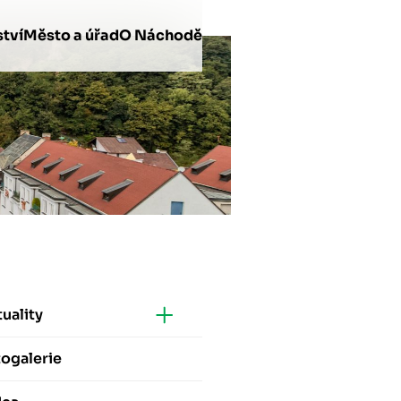
tví
Město a úřad
O Náchodě
uality
ogalerie