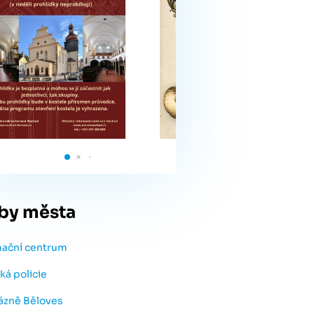
by města
mační centrum
ká policie
lázně Běloves