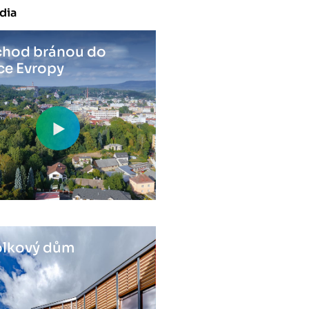
dia
hod bránou do
ce Evropy
lkový dům