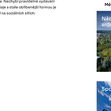
a. Nechybí pravidelné vydávání
Mé
e a stále oblíbenější formou je
 na sociálních sítích:
Nác
srd
Spo