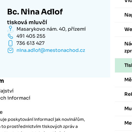
Vi
Bc. Nina Adlof
Nap
tisková mluvčí
Masarykovo nám. 40, přízemí
We
491 405 255
736 613 427
Ná
nina.adlof@mestonachod.cz
zp
Ti
Mě
um
ajství
Re
ých informací
Mu
ce
ťuje poskytování informací jak novinářům,
Me
 a to prostřednictvím tiskových zpráv a