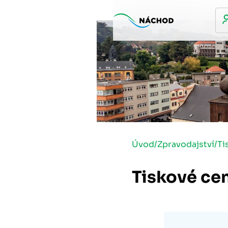
Úvod
/
Zpravodajství
/
Ti
Tiskové ce