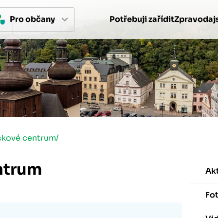
Pro 
občan
y
Potřebuji zařídit
Zpravodajs
skové centrum
/
ntrum
Akt
Fot