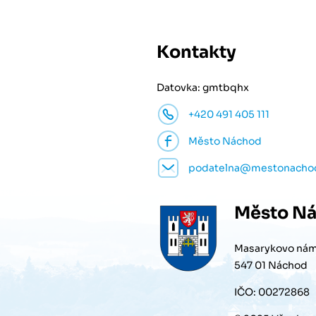
Kontakty
Datovka: gmtbqhx
+420 491 405 111
Město Náchod
podatelna@mestonacho
Město
Ná
Masarykovo nám
547 01 Náchod
IČO: 00272868