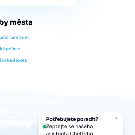
by města
mační centrum
ká policie
lázně Běloves
Potřebujete poradit?
Zeptejte se našeho
asistenta
Chettyho
.