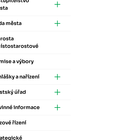
tupitelstvo
sta
da města
arosta
místostarostové
mise a výbory
lášky a nařízení
stský úřad
vinné informace
zové řízení
rategické