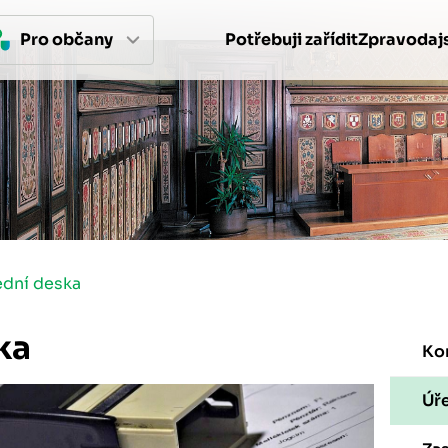
Pro 
občan
y
Potřebuji zařídit
Zpravodajs
ední deska
ka
Ko
Úř