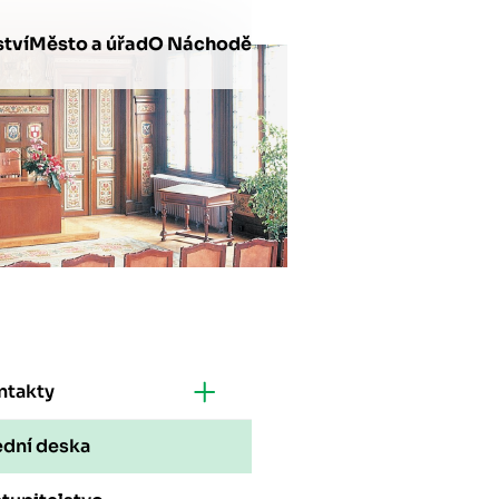
tví
Město a úřad
O Náchodě
ntakty
ední deska