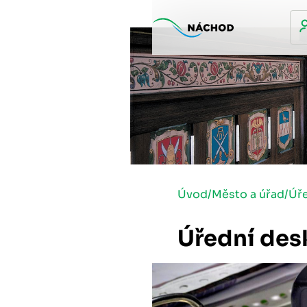
Úvod
/
Město a úřad
/
Úř
Úřední des