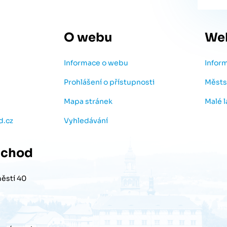
O webu
We
Informace o webu
Infor
Prohlášení o přístupnosti
Městs
Mapa stránek
Malé 
d.cz
Vyhledávání
chod
ěstí 40