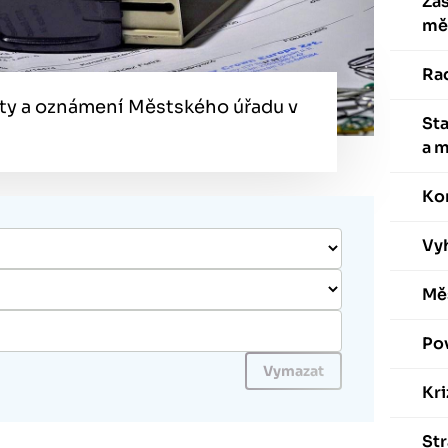
Zas
mě
Ra
ty a oznámení Městského úřadu v
St
a 
Ko
Vyh
Mě
Po
Kri
St