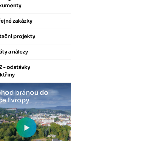
kumenty
ejné zakázky
ační projekty
áty a nálezy
Z - odstávky
ktřiny
hod bránou do
ce Evropy