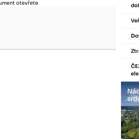
kument otevřete
do
Veř
Dot
Ztr
ČE
ele
Nác
srd