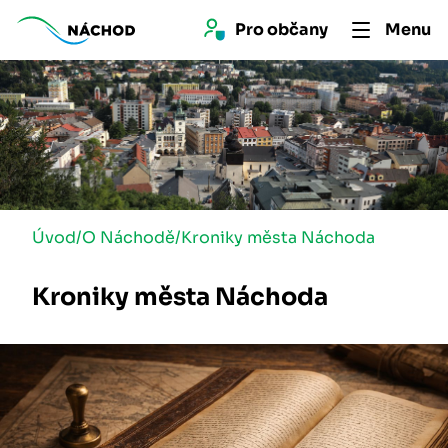
Pro 
občan
y
Menu
Úvod
/
O Náchodě
/
Kroniky města Náchoda
Kroniky města Náchoda